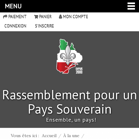
MENU
PAIEMENT
PANIER
MON COMPTE
CONNEXION
S'INSCRIRE
Rassemblement pour un
Pays Souverain
Ensemble, un pays!
Vous êtes ici :
Accueil
/
À la une
/