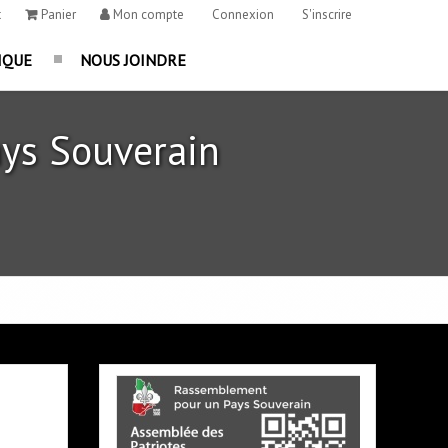
t
Panier
Mon compte
Connexion
S'inscrire
IQUE
NOUS JOINDRE
ys Souverain