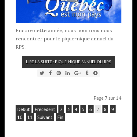
Encore cette année, nous pourrons nous
rencontrer pour le pique-nique annuel du
RPS.
LIRE LA SUITE : PIQUE-NIQUE ANNUEL DU RPS
Page 7 sur 14
Début
Précédent
2
3
4
5
6
7
8
9
10
11
Suivant
Fin