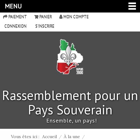
MENU
PAIEMENT
PANIER
MON COMPTE
CONNEXION
S'INSCRIRE
Rassemblement pour un
Pays Souverain
Ensemble, un pays!
Vous êtes ici :
Accueil
/
À la une
/