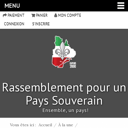
MENU
PAIEMENT
PANIER
MON COMPTE
CONNEXION
S'INSCRIRE
Rassemblement pour un
Pays Souverain
Ensemble, un pays!
Vous êtes ici :
Accueil
/
À la une
/