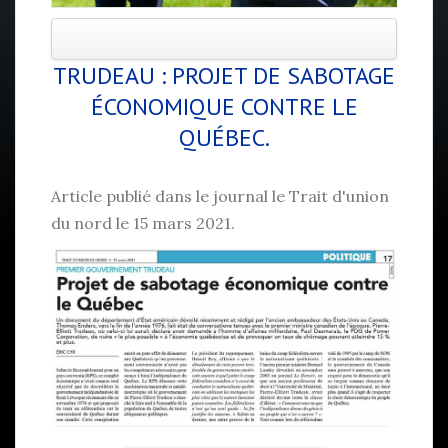
Article paru dans le journal «Chambly
matin», le 26 mai dernier.
TRUDEAU : PROJET DE SABOTAGE
Remise du Prix Louis-Joseph-Papineau
ÉCONOMIQUE CONTRE LE
2021 au Chef du Bloc Québécois,
QUÉBEC.
monsieur Yves-François Blanchet
dans le magnifique décor extérieur
Article publié dans le journal le Trait d'union
dans le parc des Patriotes, à Beloeil.
du nord le 15 mars 2021.
LIRE LA SUITE : ARTICLE DANS LE CHAMBLY
MATIN, LE 26 MAI 2021