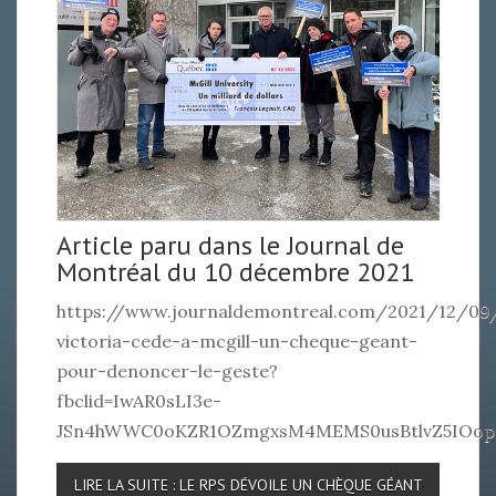
Article paru dans le Journal de
Montréal du 10 décembre 2021
https://www.journaldemontreal.com/2021/12/09/
victoria-cede-a-mcgill-un-cheque-geant-
pour-denoncer-le-geste?
fbclid=IwAR0sLI3e-
JSn4hWWC0oKZR1OZmgxsM4MEMS0usBtlvZ5IOopc
LIRE LA SUITE : LE RPS DÉVOILE UN CHÈQUE GÉANT