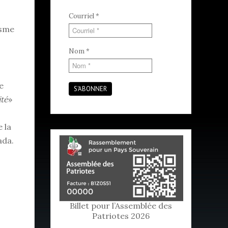
Courriel
*
isme
Nom
*
e
S'ABONNER
ité
»
e la
ada.
Billet pour l’Assemblée des
Patriotes 2026