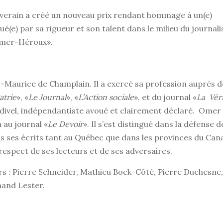
verain a créé un nouveau prix rendant hommage à un(e)
é(e) par sa rigueur et son talent dans le milieu du journal
 Omer-Héroux».
t-Maurice de Champlain. Il a exercé sa profession auprès d
atrie
», «
Le Journal
», «
L’Action sociale
», et du journal «
La Vér
divel, indépendantiste avoué et clairement déclaré. Omer
 au journal «
Le Devoir
». Il s’est distingué dans la défense d
ns ses écrits tant au Québec que dans les provinces du Can
respect de ses lecteurs et de ses adversaires.
urs : Pierre Schneider, Mathieu Bock-Côté, Pierre Duchesne,
mand Lester.