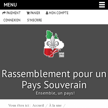
MENU
PAIEMENT
PANIER
MON COMPTE
CONNEXION
S'INSCRIRE
Rassemblement pour un
Pays Souverain
Ensemble, un pays!
Vous êtes ici :
Accueil
/
À la une
/