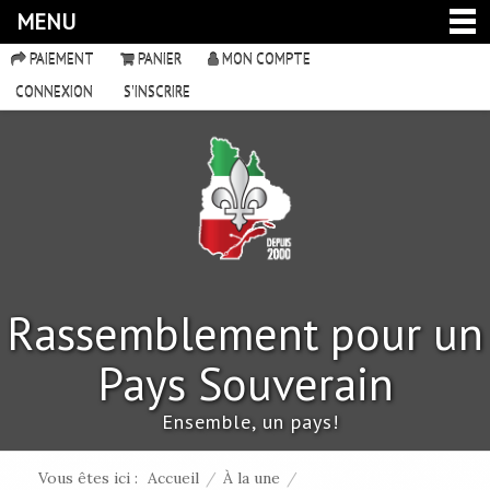
MENU
PAIEMENT
PANIER
MON COMPTE
CONNEXION
S'INSCRIRE
Rassemblement pour un
Pays Souverain
Ensemble, un pays!
Vous êtes ici :
Accueil
/
À la une
/