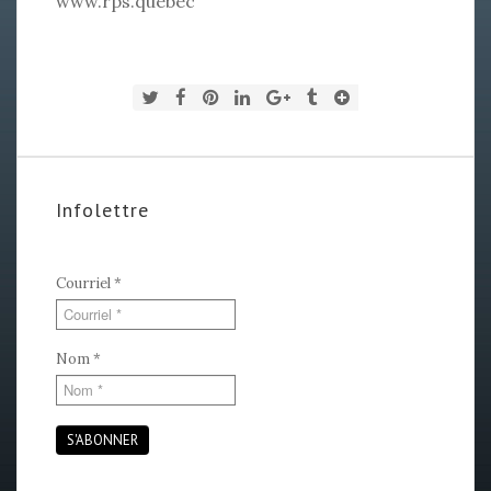
www.rps.quebec
Infolettre
Courriel
*
Nom
*
S'ABONNER