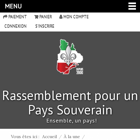
MENU
PAIEMENT
PANIER
MON COMPTE
CONNEXION
S'INSCRIRE
Rassemblement pour un
Pays Souverain
Ensemble, un pays!
Vous êtes ici :
Accueil
/
À la une
/