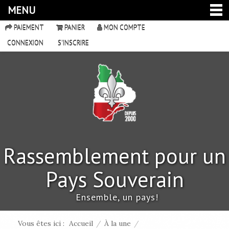
MENU
PAIEMENT
PANIER
MON COMPTE
CONNEXION
S'INSCRIRE
Rassemblement pour un
Pays Souverain
Ensemble, un pays!
Vous êtes ici :
Accueil
/
À la une
/