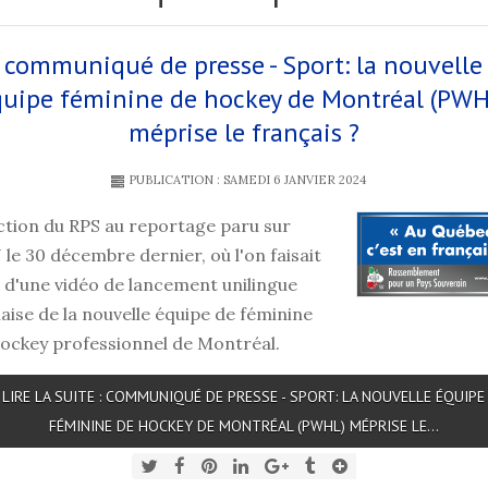
communiqué de presse - Sport: la nouvelle
quipe féminine de hockey de Montréal (PWH
méprise le français ?
PUBLICATION : SAMEDI 6 JANVIER 2024
ction du RPS au reportage paru sur
le 30 décembre dernier, où l'on faisait
 d'une vidéo de lancement unilingue
aise de la nouvelle équipe de féminine
ockey professionnel de Montréal.
LIRE LA SUITE : COMMUNIQUÉ DE PRESSE - SPORT: LA NOUVELLE ÉQUIPE
FÉMININE DE HOCKEY DE MONTRÉAL (PWHL) MÉPRISE LE...