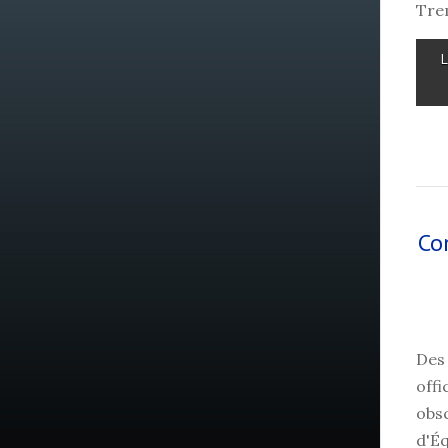
Tre
Co
Des
off
obsc
d'Éq