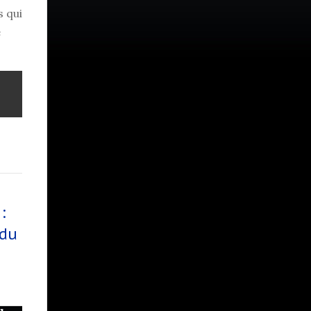
s qui
e
:
 du