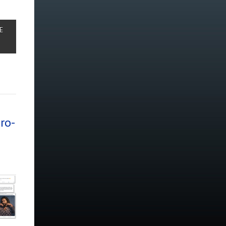
E
ro-