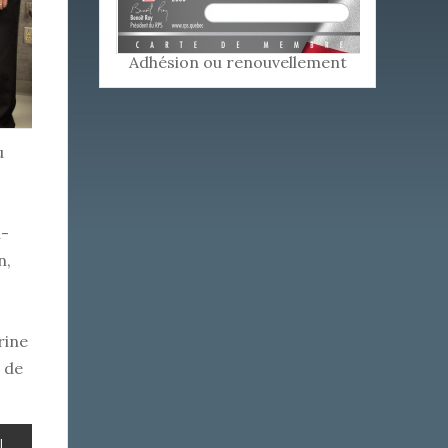
Adhésion ou renouvellement
u
u-
n,
rine
 de
L