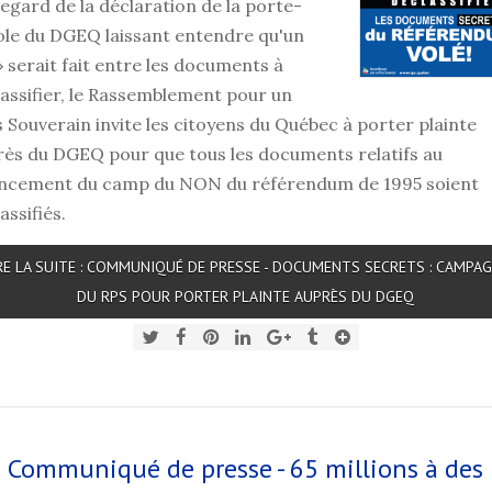
egard de la déclaration de la porte-
ole du DGEQ laissant entendre qu'un
» serait fait entre les documents à
assifier, le Rassemblement pour un
 Souverain invite les citoyens du Québec à porter plainte
ès du DGEQ pour que tous les documents relatifs au
ancement du camp du NON du référendum de 1995 soient
assifiés.
RE LA SUITE : COMMUNIQUÉ DE PRESSE - DOCUMENTS SECRETS : CAMPA
DU RPS POUR PORTER PLAINTE AUPRÈS DU DGEQ
Communiqué de presse - 65 millions à des