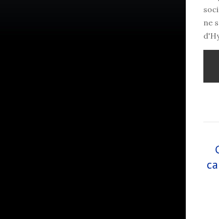
soci
ne 
d'H
ca