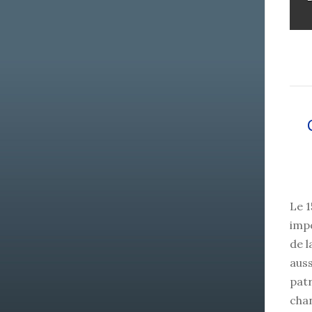
Le 
impo
de l
auss
pat
cha