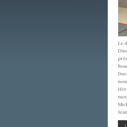
Le d
Dîne
pré
Bou
Duva
nous
Hér
mons
Mich
Jean
L