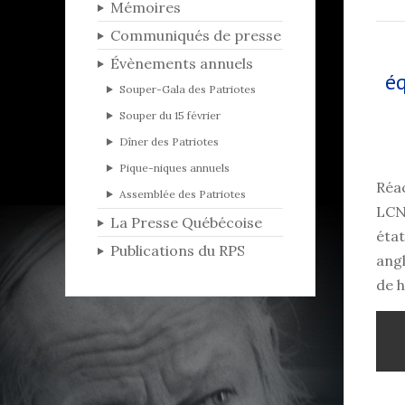
Mémoires
Communiqués de presse
Évènements annuels
é
Souper-Gala des Patriotes
Souper du 15 février
Dîner des Patriotes
Pique-niques annuels
Réa
Assemblée des Patriotes
LCN 
La Presse Québécoise
état
Publications du RPS
angl
de h