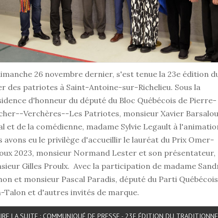
imanche 26 novembre dernier, s'est tenue la 23e édition d
r des patriotes à Saint-Antoine-sur-Richelieu. Sous la
sidence d'honneur du député du Bloc Québécois de Pierre-
cher--Verchères--Les Patriotes, monsieur Xavier Barsalo
l et de la comédienne, madame Sylvie Legault à l'animatio
 avons eu le privilège d'accueillir le lauréat du Prix Omer-
oux 2023, monsieur Normand Lester et son présentateur,
ieur Gilles Proulx. Avec la participation de madame Sand
on et monsieur Pascal Paradis, député du Parti Québécois
-Talon et d'autres invités de marque.
IRE LA SUITE : COMMUNIQUÉ DE PRESSE - 23E ÉDITION DU TRADITIONNE