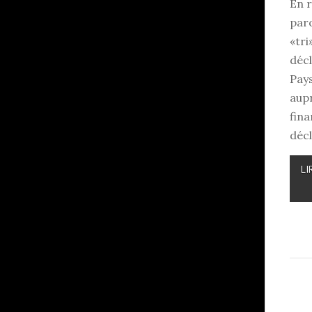
En r
par
«tri
décl
Pays
aupr
fin
décl
LI