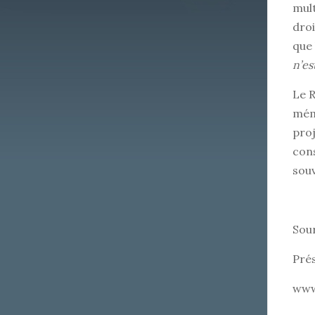
mult
droi
que 
n’es
Le R
mém
proj
cons
souv
Sour
Pré
www