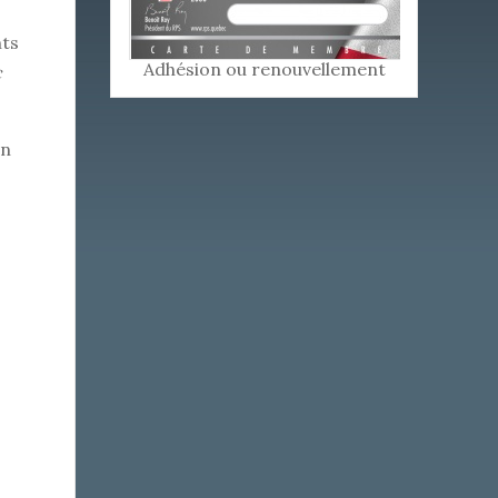
s
nts
Adhésion ou renouvellement
c
un