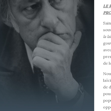
LE 
PRO
Sain
souv
la la
gou
avec
prem
de l
Nous
laïc
de d
pour
popu
oppo