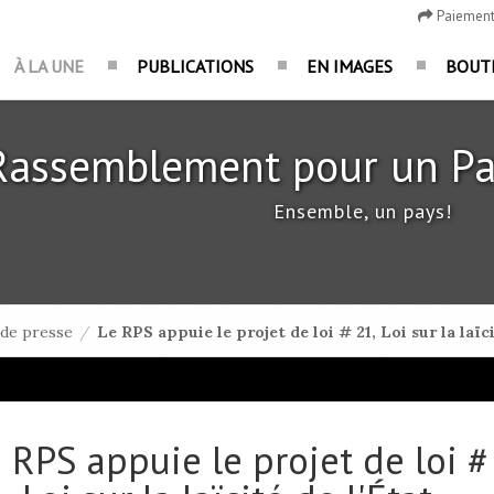
Paiemen
À LA UNE
PUBLICATIONS
EN IMAGES
BOUT
Rassemblement pour un Pa
Ensemble, un pays!
de presse
/
Le RPS appuie le projet de loi # 21, Loi sur la laïci
 RPS appuie le projet de loi #