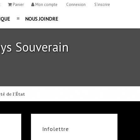
t
Panier
Mon compte
Connexion
S'inscrire
IQUE
NOUS JOINDRE
ys Souverain
té de l'État
Infolettre