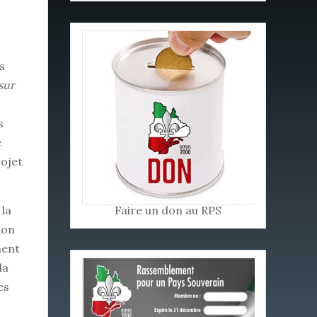
s
sur
s
e
rojet
 la
Faire un don au RPS
tion
ment
la
es