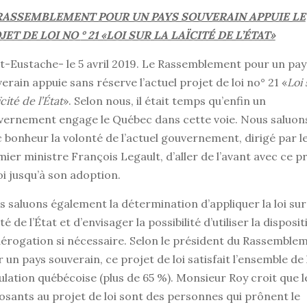
RASSEMBLEMENT POUR UN PAYS SOUVERAIN APPUIE LE
JET DE LOI NO
° 21 «LOI SUR
LA LAÏCITÉ DE L’ÉTAT»
t-Eustache- le 5 avril 2019. Le Rassemblement pour un pay
erain appuie sans réserve l’actuel projet de loi no° 21 «
Loi 
ïcité de l’État
». Selon nous, il était temps qu’enfin un
vernement engage le Québec dans cette voie. Nous saluon
 bonheur la volonté de l’actuel gouvernement, dirigé par l
ier ministre François Legault, d’aller de l’avant avec ce p
oi jusqu’à son adoption.
 saluons également la détermination d’appliquer la loi sur
ité de l’État et d’envisager la possibilité d’utiliser la disposi
érogation si nécessaire. Selon le président du Rassemble
 un pays souverain, ce projet de loi satisfait l’ensemble de 
lation québécoise (plus de 65 %). Monsieur Roy croit que l
sants au projet de loi sont des personnes qui prônent le