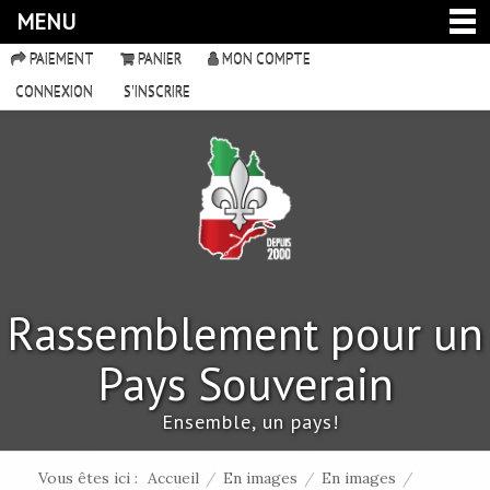
MENU
PAIEMENT
PANIER
MON COMPTE
CONNEXION
S'INSCRIRE
Rassemblement pour un
Pays Souverain
Ensemble, un pays!
Vous êtes ici :
Accueil
/
En images
/
En images
/