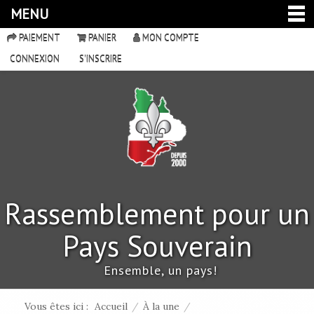
MENU
PAIEMENT
PANIER
MON COMPTE
CONNEXION
S'INSCRIRE
Rassemblement pour un
Pays Souverain
Ensemble, un pays!
Vous êtes ici :
Accueil
/
À la une
/