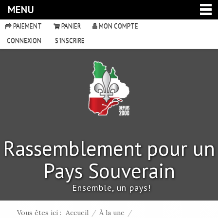
MENU
PAIEMENT
PANIER
MON COMPTE
CONNEXION
S'INSCRIRE
Rassemblement pour un
Pays Souverain
Ensemble, un pays!
Vous êtes ici :
Accueil
/
À la une
/