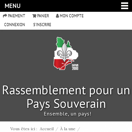
MENU
PAIEMENT
PANIER
MON COMPTE
CONNEXION
S'INSCRIRE
Rassemblement pour un
Pays Souverain
Ensemble, un pays!
Vous êtes ici :
Accueil
/
À la une
/