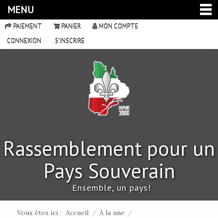
MENU
PAIEMENT
PANIER
MON COMPTE
CONNEXION
S'INSCRIRE
Rassemblement pour un
Pays Souverain
Ensemble, un pays!
Vous êtes ici :
Accueil
/
À la une
/